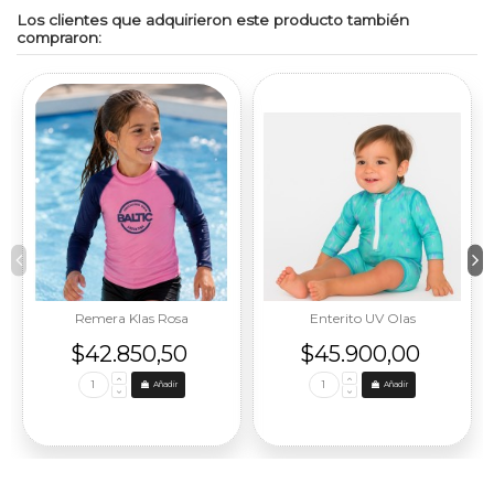
Los clientes que adquirieron este producto también
compraron:
Añadir
Remera Klas Rosa
Enterito UV Olas
combinado con Azul Larga
Leer Políticas de Devoución
UV UNISEX
$42.850,50
$45.900,00